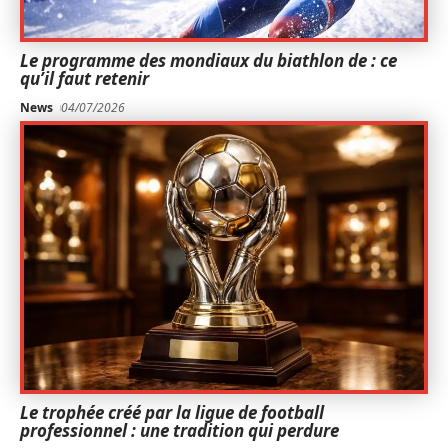
Le programme des mondiaux du biathlon de : ce
qu’il faut retenir
News
04/07/2026
Le trophée créé par la ligue de football
professionnel : une tradition qui perdure