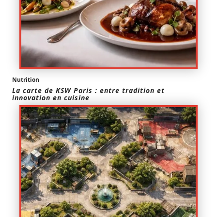
Nutrition
La carte de KSW Paris : entre tradition et
innovation en cuisine