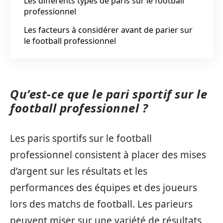
Les différents types de paris sur le football
professionnel
Les facteurs à considérer avant de parier sur
le football professionnel
Qu’est-ce que le pari sportif sur le
football professionnel ?
Les paris sportifs sur le football
professionnel consistent à placer des mises
d’argent sur les résultats et les
performances des équipes et des joueurs
lors des matchs de football. Les parieurs
peuvent miser sur une variété de résultats,