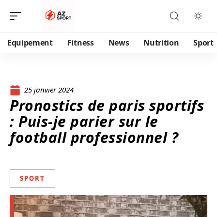
Equipement
Fitness
News
Nutrition
Sport
25 janvier 2024
Pronostics de paris sportifs
: Puis-je parier sur le
football professionnel ?
SPORT