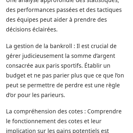
Une analyse approfondie des statistiques,
des performances passées et des tactiques
des équipes peut aider à prendre des
décisions éclairées.
La gestion de la bankroll : Il est crucial de
gérer judicieusement la somme d’argent
consacrée aux paris sportifs. Établir un
budget et ne pas parier plus que ce que l’on
peut se permettre de perdre est une règle
d’or pour les parieurs.
La compréhension des cotes : Comprendre
le fonctionnement des cotes et leur
implication sur les gains potentiels est