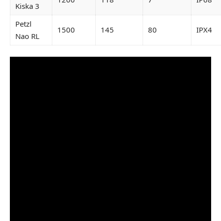
Kiska 3
Petzl
1500
145
80
IPX4
Nao RL