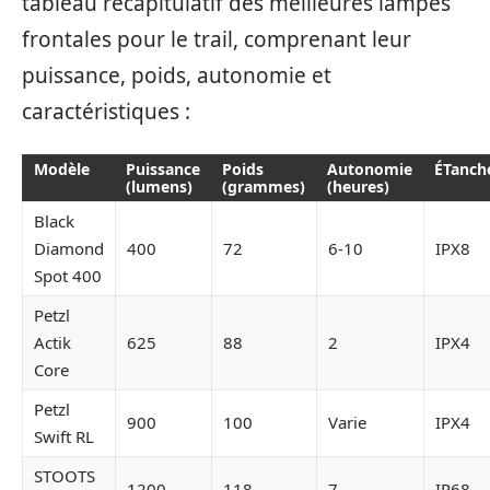
tableau récapitulatif des meilleures lampes
frontales pour le trail, comprenant leur
puissance, poids, autonomie et
caractéristiques :
Modèle
Puissance
Poids
Autonomie
ÉTanch
(lumens)
(grammes)
(heures)
Black
Diamond
400
72
6-10
IPX8
Spot 400
Petzl
Actik
625
88
2
IPX4
Core
Petzl
900
100
Varie
IPX4
Swift RL
STOOTS
1200
118
7
IP68