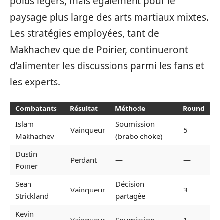
poids légers, mais également pour le
paysage plus large des arts martiaux mixtes.
Les stratégies employées, tant de
Makhachev que de Poirier, continueront
d’alimenter les discussions parmi les fans et
les experts.
Combatants
Résultat
Méthode
Round
Islam
Soumission
Vainqueur
5
Makhachev
(brabo choke)
Dustin
Perdant
—
—
Poirier
Sean
Décision
Vainqueur
3
Strickland
partagée
Kevin
Vainqueur
Soumission
1